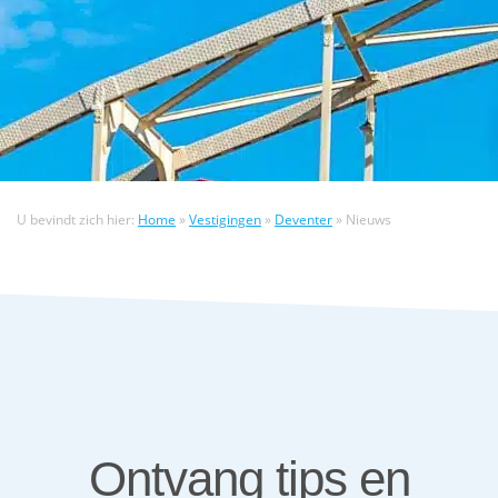
U bevindt zich hier:
Home
»
Vestigingen
»
Deventer
»
Nieuws
Ontvang tips en